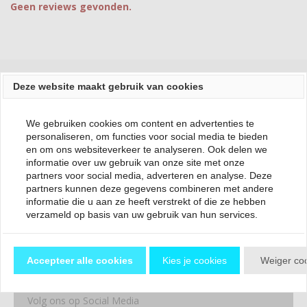
Geen reviews gevonden.
Deze website maakt gebruik van cookies
We gebruiken cookies om content en advertenties te
Shop op maat
personaliseren, om functies voor social media te bieden
en om ons websiteverkeer te analyseren. Ook delen we
Babyschoenen Maat 17
informatie over uw gebruik van onze site met onze
Babyschoenen Maat 18
partners voor social media, adverteren en analyse. Deze
Babyschoenen Maat 19
partners kunnen deze gegevens combineren met andere
Babyschoenen Maat 20
informatie die u aan ze heeft verstrekt of die ze hebben
verzameld op basis van uw gebruik van hun services.
Babyschoenen Maat 21
Kinderschoenen Maat 22
Kinderschoenen Maat 23
Accepteer alle cookies
Kies je cookies
Weiger co
Kinderschoenen Maat 24
Volg ons op Social Media