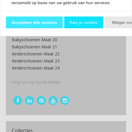
verzameld op basis van uw gebruik van hun services.
Shop op maat
Babyschoenen Maat 17
Accepteer alle cookies
Kies je cookies
Weiger co
Babyschoenen Maat 18
Babyschoenen Maat 19
Babyschoenen Maat 20
Babyschoenen Maat 21
Kinderschoenen Maat 22
Kinderschoenen Maat 23
Kinderschoenen Maat 24
Volg ons op Social Media
Collecties