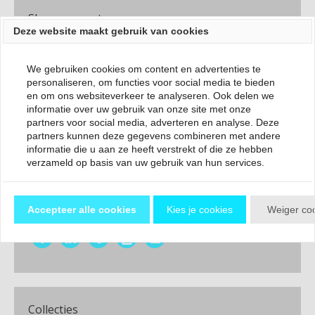
Shop op maat
Deze website maakt gebruik van cookies
Babyschoenen Maat 17
Babyschoenen Maat 18
We gebruiken cookies om content en advertenties te
Babyschoenen Maat 19
personaliseren, om functies voor social media te bieden
Babyschoenen Maat 20
en om ons websiteverkeer te analyseren. Ook delen we
Babyschoenen Maat 21
informatie over uw gebruik van onze site met onze
partners voor social media, adverteren en analyse. Deze
Kinderschoenen Maat 22
partners kunnen deze gegevens combineren met andere
Kinderschoenen Maat 23
informatie die u aan ze heeft verstrekt of die ze hebben
Kinderschoenen Maat 24
verzameld op basis van uw gebruik van hun services.
Volg ons op Social Media
Accepteer alle cookies
Kies je cookies
Weiger co
Collecties