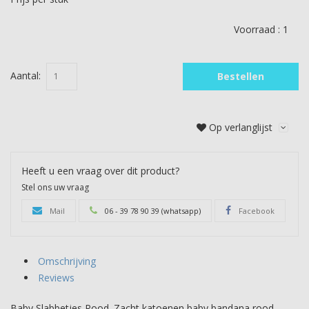
Voorraad :
1
Aantal:
Bestellen
Op verlanglijst
Heeft u een vraag over dit product?
Stel ons uw vraag
Mail
06 - 39 78 90 39 (whatsapp)
Facebook
Omschrijving
Reviews
Baby Slabbetjes Rood. Zacht katoenen baby bandana rood